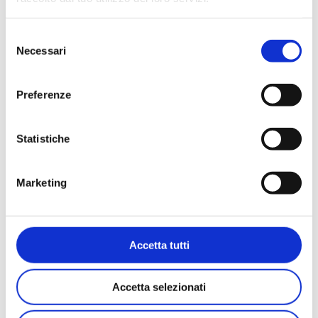
etc…)
Selezione
Necessari
del
consenso
Pulizia delle grondaie e dei
relativi discendenti pluviali
Preferenze
Statistiche
Lavaggio pavimenti esterni
Marketing
con idropulitrice
Accetta tutti
Accetta selezionati