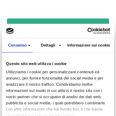
Lavaggio pannelli
fotovoltaici e solari
Consenso
Dettagli
Informazioni sui cookie
Questo sito web utilizza i cookie
Lavaggio esterno dei lucernai
Utilizziamo i cookie per personalizzare contenuti ed
e delle vetrate
annunci, per fornire funzionalità dei social media e per
analizzare il nostro traffico. Condividiamo inoltre
informazioni sul modo in cui utilizzi il nostro sito con i
nostri partner che si occupano di analisi dei dati web,
Pulizia delle coperture (coppi,
pubblicità e social media, i quali potrebbero combinarle
tegole, lamiera, membrane,
con altre informazioni che hai fornito loro o che hanno
raccolto dal tuo utilizzo dei loro servizi.