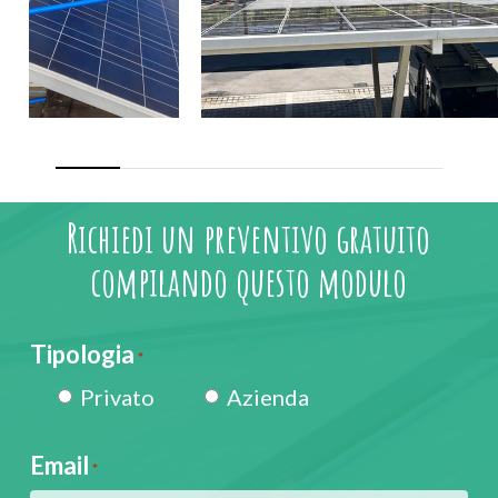
Richiedi un preventivo gratuito
compilando questo modulo
Tipologia
*
Privato
Azienda
Email
*